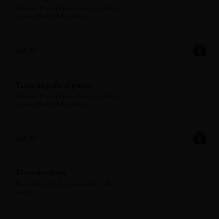
Marinado en axiote, piña, cilantro y cebollita. 3 
piezas en tortilla hecha a mano.
$499.00
Tacos de pollo al pastor
Marinado en axiote, piña, cilantro y cebollita. 3 
piezas en tortilla hecha a mano.
$499.00
Tacos de ribeye
Finas láminas de ribeye, guacamole y salsa 
casera