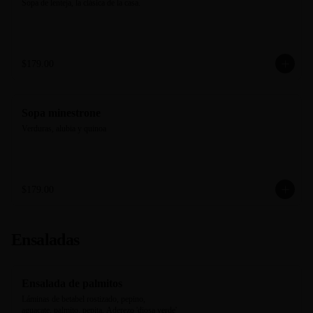
Sopa de lenteja, la clásica de la casa.
$179.00
Sopa minestrone
Verduras, alubia y quinoa
$179.00
Ensaladas
Ensalada de palmitos
Láminas de betabel rostizado, pepino, 
aguacate, palmito, pepita. Aderezo 'diosa verde' 