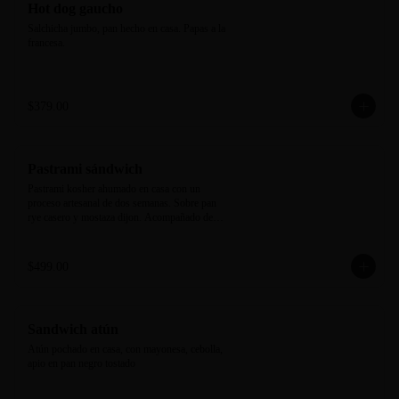
Hot dog gaucho
Salchicha jumbo, pan hecho en casa. Papas a la 
francesa.
$379.00
Pastrami sándwich
Pastrami kosher ahumado en casa con un 
proceso artesanal de dos semanas. Sobre pan 
rye casero y mostaza dijon. Acompañado de 
new york pickle y camote rostizado.
$499.00
Sandwich atún
Atún pochado en casa, con mayonesa, cebolla, 
apio en pan negro tostado