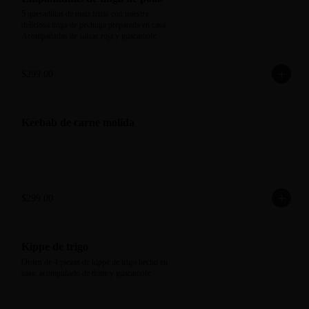
5 quesadillas de maíz fritas con nuestra 
deliciosa tinga de pechuga preparada en casa. 
Acompañadas de salsas roja y guacamole.
$299.00
Keebab de carne molida
$299.00
Kippe de trigo
Orden de 4 piezas de kippe de trigo hecho en 
casa, acompañado de thine y guacamole.