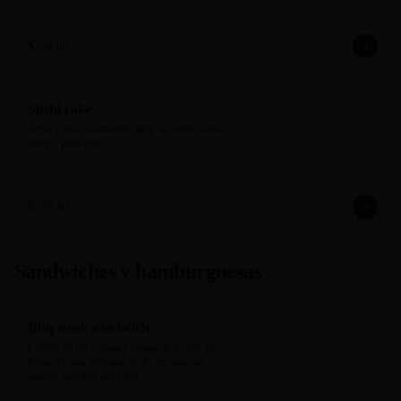
$239.00
Sushi cake
Arroz gohan asado,atun spicy, aguacate, salsa 
dulce y poro frito
$339.00
Sándwiches y hamburguesas
Bbq steak sándwich
Costilla de res cocinada a fuego lento por 48 
horas. En pan artesanal hecho en casa con 
nuestra increíble salsa bbq.