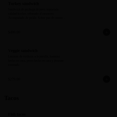
Turkey sándwich
Sandwich de pechuga de pavo importada 
calidad kosher, rebanado al momento. 
Acompañado de pickle. Sobre pan de centeno 
negro horneado en casa.
$499.00
Veggie sandwich
Laminas de verduras a la parrilla, hummus 
hecho en casa, pesto hecho en casa y jitomate 
rostizado
$279.00
Tacos
Fish tacos