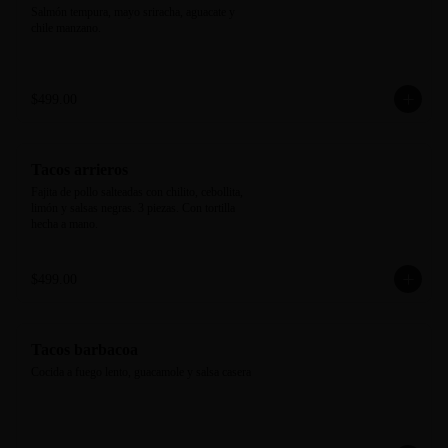
Salmón tempura, mayo sriracha, aguacate y 
chile manzano.
$499.00
Tacos arrieros
Fajita de pollo salteadas con chilito, cebollita, 
limón y salsas negras. 3 piezas. Con tortilla 
hecha a mano.
$499.00
Tacos barbacoa
Cocida a fuego lento, guacamole y salsa casera