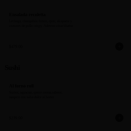
Ensalada recoletta
Lechuga, champiñón fresco, ejote, alcaparra y 
crotones de pollo crispy. Aderezo césar/zhattar.
$479.00
Sushi
Al forno roll
Surimi, aguacate, queso crema,salmon, 
tampico con salsa dulce al horno
$239.00