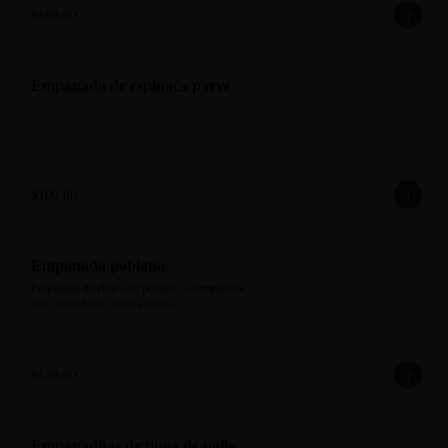
$199.00
Empanada de espinaca parve
$199.00
Empanada poblana
Empanada de elote con poblano, acompañada 
con chimichurri hecho en casa.
$139.00
Empanaditas de tinga de pollo