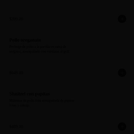
$399.00
Pollo oreganato
Pechuga de pollo a la parrilla en salsa de 
oregano, acompañado con verduras al grill
$649.00
Shnitzel con papitas
Milanesa de pollo frita acompañada de papitas 
fritas y catsup
$489.00