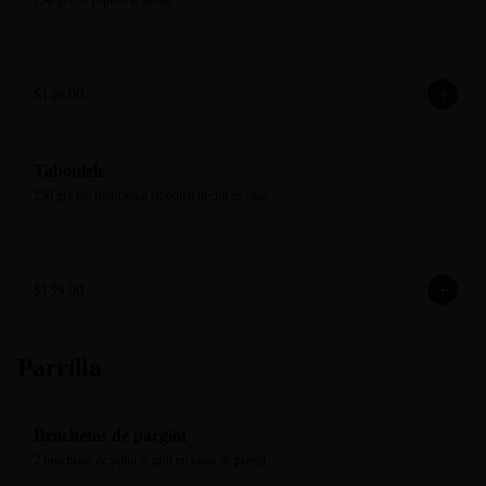
250 grs de papitas al zathar
$139.00
Tabouleh
250 grs del tradicional tabouleh hecho en casa
$139.00
Parrilla
Brochetas de pargiot
2 brochetas de pollo al grill en salsa de perejil