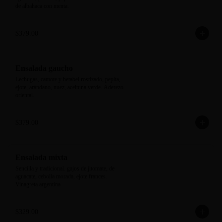
de albahaca con menta.
$379.00
Ensalada gaucho
Lechugas, camote y betabel rostizado, pepita, 
ejote, arándano, nuez, aceituna verde. Aderezo 
oriental.
$379.00
Ensalada mixta
Sencilla y tradicional. gajos de jitomate, de 
aguacate, cebolla morada, ejote frances. 
Vinagreta argentina
$329.00