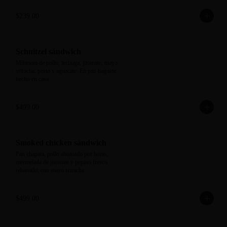
$239.00
Schnitzel sándwich
Milanesa de pollo, lechuga, jitomate, mayo 
sriracha, pesto y aguacate. En pan baguete 
hecho en casa.
$499.00
Smoked chicken sándwich
Pan chapata, pollo ahumado por horas, 
mermelada de jitomate y pepino fresco 
rebanado, con mayo sriracha
$499.00