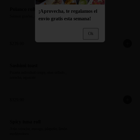
Polanco roll
¡Aprovecha, te regalamos el
Salmon gravlax, aguacate y pepino
envío gratis esta semana!
Ok
$239.00
Sashimi toast
Pizzeta individual crispy, atun sellado , 
sriracha, aguacate
$329.00
Spicy tuna roll
Atún sriracha, masago, jalapeño, limón 
mediterráneo.