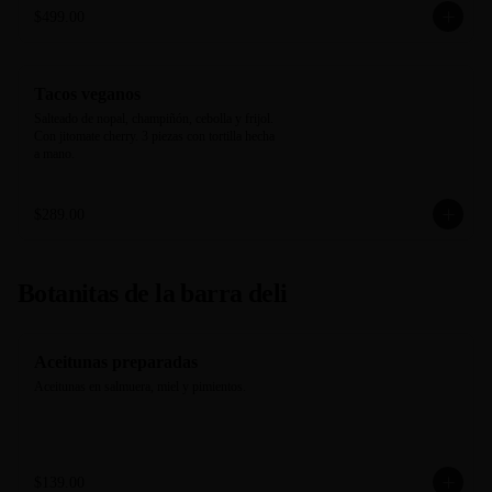
$499.00
Tacos veganos
Salteado de nopal, champiñón, cebolla y frijol. 
Con jitomate cherry. 3 piezas con tortilla hecha 
a mano.
$289.00
Botanitas de la barra deli
Aceitunas preparadas
Aceitunas en salmuera, miel y pimientos.
$139.00