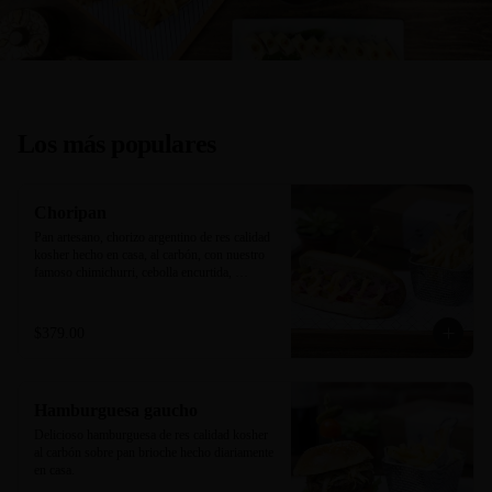
Los más populares
Choripan
Pan artesano, chorizo argentino de res calidad 
kosher hecho en casa, al carbón, con nuestro 
famoso chimichurri, cebolla encurtida, 
pimientos y mayonesa trufa/sriracha. 
Acompañado de papas a la francesa.
$379.00
Hamburguesa gaucho
Delicioso hamburguesa de res calidad kosher 
al carbón sobre pan brioche hecho diariamente 
en casa.