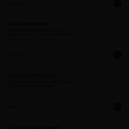
$719.00
Tacos campechanos
Combinados de chorizo argentino hecho en 
casa y carne al grill. 3 piezas con tortilla hecha 
en casa.
$499.00
Tacos corte fino oriental
Ribeye corte fino, aderezo de ajonjolí, aguacate 
y jalapeño. Tortilla hecha a mano.
$499.00
Tacos de pescado al pastor