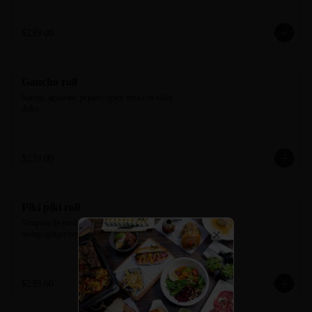
$239.00
Gaucho roll
Surimi, aguacate, pepino, spicy tuna con salsa 
dulce
$239.00
Piki piki roll
Tempura de verdura, tampico de la casa. Salsa 
mango/ginger/redpepper.
Close
$239.00