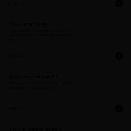
$719.00
Tacos campechanos
Combinados de chorizo argentino hecho en 
casa y carne al grill. 3 piezas con tortilla hecha 
en casa.
$499.00
Tacos corte fino oriental
Ribeye corte fino, aderezo de ajonjolí, aguacate 
y jalapeño. Tortilla hecha a mano.
$499.00
Tacos de pescado al pastor