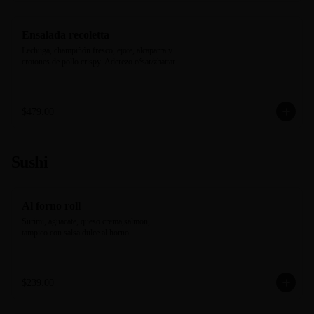
Ensalada recoletta
Lechuga, champiñón fresco, ejote, alcaparra y 
crotones de pollo crispy. Aderezo césar/zhattar.
$479.00
Sushi
Al forno roll
Surimi, aguacate, queso crema,salmon, 
tampico con salsa dulce al horno
$239.00