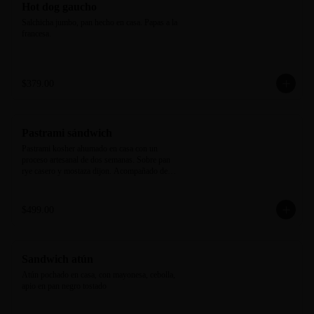
Hot dog gaucho
Salchicha jumbo, pan hecho en casa. Papas a la 
francesa.
$379.00
Pastrami sándwich
Pastrami kosher ahumado en casa con un 
proceso artesanal de dos semanas. Sobre pan 
rye casero y mostaza dijon. Acompañado de 
new york pickle y camote rostizado.
$499.00
Sandwich atún
Atún pochado en casa, con mayonesa, cebolla, 
apio en pan negro tostado