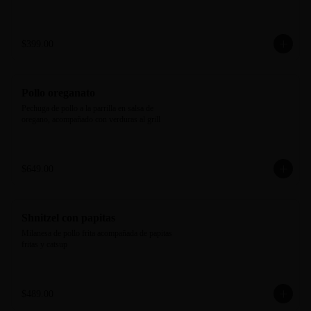
$399.00
Pollo oreganato
Pechuga de pollo a la parrilla en salsa de 
oregano, acompañado con verduras al grill
$649.00
Shnitzel con papitas
Milanesa de pollo frita acompañada de papitas 
fritas y catsup
$489.00