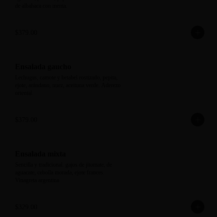
de albahaca con menta.
$379.00
Ensalada gaucho
Lechugas, camote y betabel rostizado, pepita, 
ejote, arándano, nuez, aceituna verde. Aderezo 
oriental.
$379.00
Ensalada mixta
Sencilla y tradicional. gajos de jitomate, de 
aguacate, cebolla morada, ejote frances. 
Vinagreta argentina
$329.00