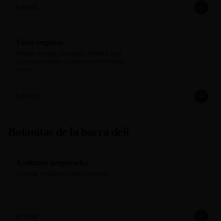
$499.00
Tacos veganos
Salteado de nopal, champiñón, cebolla y frijol. 
Con jitomate cherry. 3 piezas con tortilla hecha 
a mano.
$289.00
Botanitas de la barra deli
Aceitunas preparadas
Aceitunas en salmuera, miel y pimientos.
$139.00