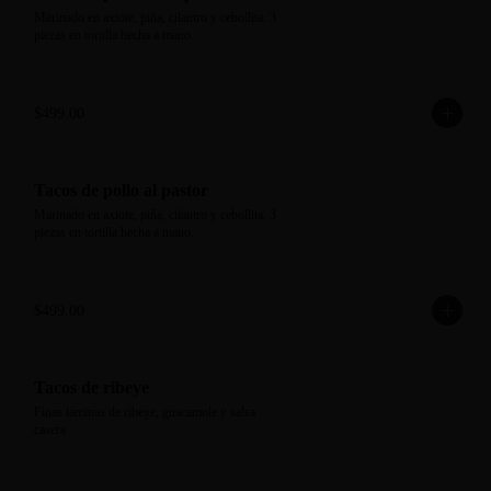
Marinado en axiote, piña, cilantro y cebollita. 3 
piezas en tortilla hecha a mano.
$499.00
Tacos de pollo al pastor
Marinado en axiote, piña, cilantro y cebollita. 3 
piezas en tortilla hecha a mano.
$499.00
Tacos de ribeye
Finas láminas de ribeye, guacamole y salsa 
casera