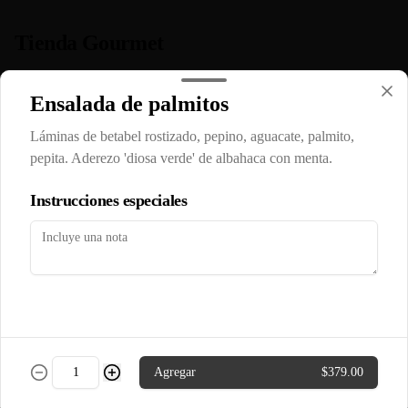
Tienda Gourmet
Aceitunas preparadas
Ensalada de palmitos
Aceitunas en salmuera, miel y pimientos.
Láminas de betabel rostizado, pepino, aguacate, palmito,
pepita. Aderezo 'diosa verde' de albahaca con menta.
Instrucciones especiales
$139.00
Aderezo arriero
250 ml de la salsa picante mas rica!
$89.00
Agregar
$379.00