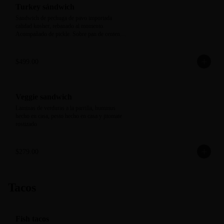
Turkey sándwich
Sandwich de pechuga de pavo importada 
calidad kosher, rebanado al momento. 
Acompañado de pickle. Sobre pan de centeno 
negro horneado en casa.
$499.00
Veggie sandwich
Laminas de verduras a la parrilla, hummus 
hecho en casa, pesto hecho en casa y jitomate 
rostizado
$279.00
Tacos
Fish tacos