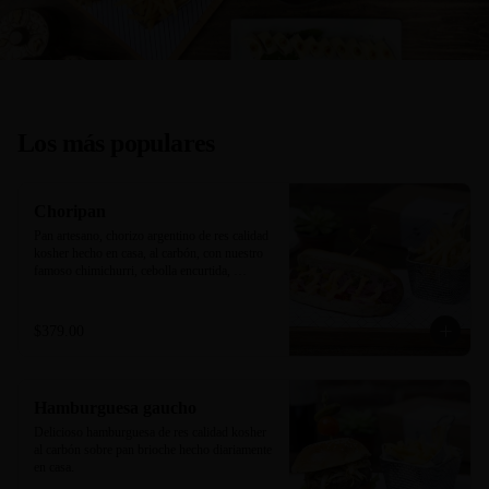
Los más populares
Choripan
Pan artesano, chorizo argentino de res calidad 
kosher hecho en casa, al carbón, con nuestro 
famoso chimichurri, cebolla encurtida, 
pimientos y mayonesa trufa/sriracha. 
Acompañado de papas a la francesa.
$379.00
Hamburguesa gaucho
Delicioso hamburguesa de res calidad kosher 
al carbón sobre pan brioche hecho diariamente 
en casa.