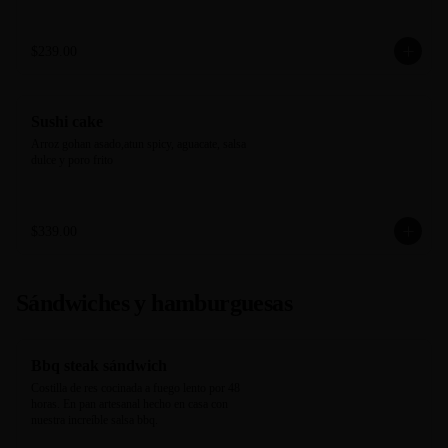
$239.00
Sushi cake
Arroz gohan asado,atun spicy, aguacate, salsa 
dulce y poro frito
$339.00
Sándwiches y hamburguesas
Bbq steak sándwich
Costilla de res cocinada a fuego lento por 48 
horas. En pan artesanal hecho en casa con 
nuestra increíble salsa bbq.