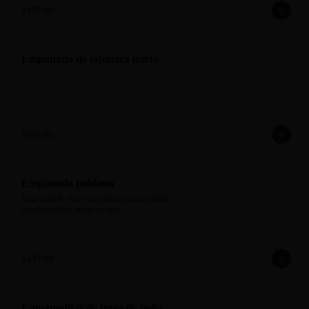
$199.00
Empanada de espinaca parve
$199.00
Empanada poblana
Empanada de elote con poblano, acompañada 
con chimichurri hecho en casa.
$139.00
Empanaditas de tinga de pollo