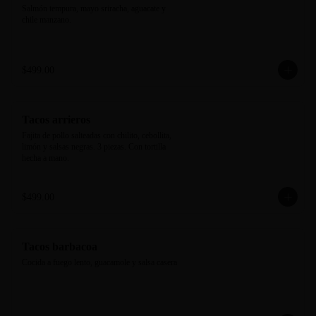
Salmón tempura, mayo sriracha, aguacate y 
chile manzano.
$499.00
Tacos arrieros
Fajita de pollo salteadas con chilito, cebollita, 
limón y salsas negras. 3 piezas. Con tortilla 
hecha a mano.
$499.00
Tacos barbacoa
Cocida a fuego lento, guacamole y salsa casera