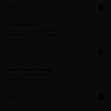
$239.00
Schnitzel sándwich
Milanesa de pollo, lechuga, jitomate, mayo 
sriracha, pesto y aguacate. En pan baguete 
hecho en casa.
$499.00
Smoked chicken sándwich
Pan chapata, pollo ahumado por horas, 
mermelada de jitomate y pepino fresco 
rebanado, con mayo sriracha
$499.00