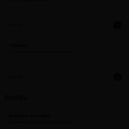
250 grs de papitas al zathar
$139.00
Tabouleh
250 grs del tradicional tabouleh hecho en casa
$139.00
Parrilla
Brochetas de pargiot
2 brochetas de pollo al grill en salsa de perejil