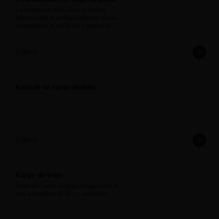
5 quesadillas de maíz fritas con nuestra 
deliciosa tinga de pechuga preparada en casa. 
Acompañadas de salsas roja y guacamole.
$299.00
Keebab de carne molida
$299.00
Kippe de trigo
Orden de 4 piezas de kippe de trigo hecho en 
casa, acompañado de thine y guacamole.