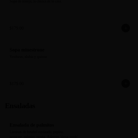
Sopa de lenteja, la clásica de la casa.
$179.00
Sopa minestrone
Verduras, alubia y quinoa
$179.00
Ensaladas
Ensalada de palmitos
Láminas de betabel rostizado, pepino, 
aguacate, palmito, pepita. Aderezo 'diosa verde' 