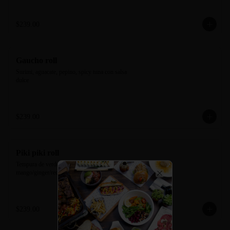
$239.00
Gaucho roll
Surimi, aguacate, pepino, spicy tuna con salsa 
dulce
$239.00
Piki piki roll
Tempura de verdura, tampico de la casa. Salsa 
mango/ginger/redpepper.
Close
$239.00