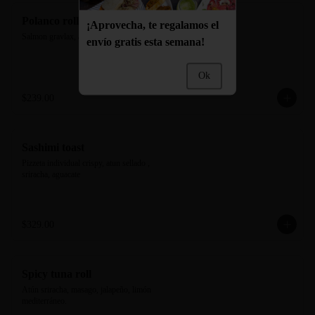
Polanco roll
¡Aprovecha, te regalamos el
Salmon gravlax, aguacate y pepino
envío gratis esta semana!
Ok
$239.00
Sashimi toast
Pizzeta individual crispy, atun sellado , 
sriracha, aguacate
$329.00
Spicy tuna roll
Atún sriracha, masago, jalapeño, limón 
mediterráneo.