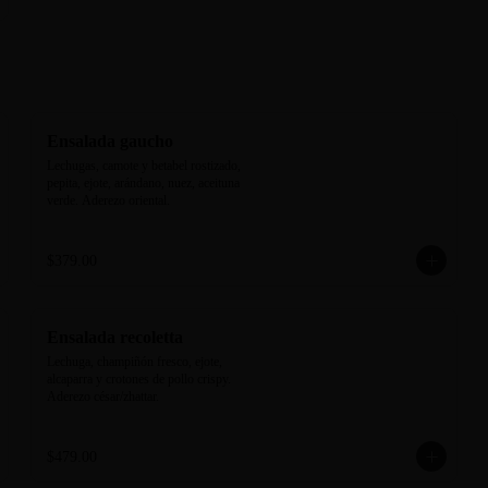
Ensalada gaucho
Lechugas, camote y betabel rostizado, 
pepita, ejote, arándano, nuez, aceituna 
verde. Aderezo oriental.
$379.00
Ensalada recoletta
Lechuga, champiñón fresco, ejote, 
alcaparra y crotones de pollo crispy. 
Aderezo césar/zhattar.
$479.00