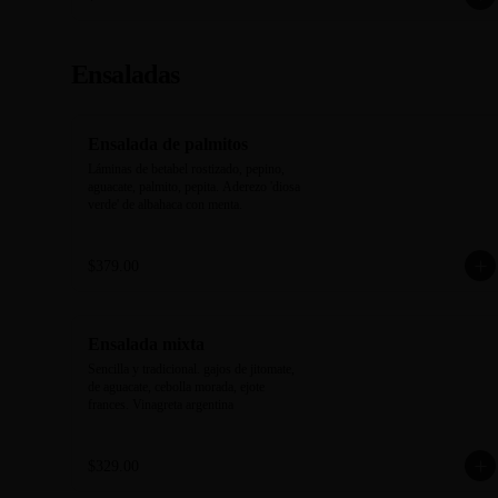
Ensaladas
Ensalada de palmitos
Láminas de betabel rostizado, pepino, 
aguacate, palmito, pepita. Aderezo 'diosa 
verde' de albahaca con menta.
$379.00
Ensalada mixta
Sencilla y tradicional. gajos de jitomate, 
de aguacate, cebolla morada, ejote 
frances. Vinagreta argentina
$329.00