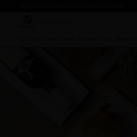
¡Aprovecha, te regalamos el envío gratis esta semana!
Ordena Aquí
Cobertura
Los más populares
Entradas
Sopas
Ensaladas
Sushi
Sándwiche