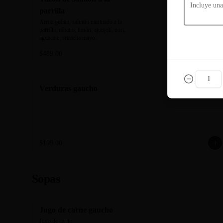
parrilla
Arroz gohan, salmón marinado a la 
parrilla, rábano, limón, ajonjolí, nori, 
aguacate, sriracha mayo.
$489.00
Verduras gaucho
$199.00
Sopas
Jugo de carne gaucho
Jugo de carne