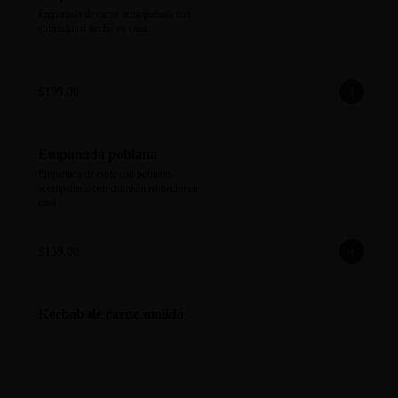
Empanada de carne acompañada con 
chimichurri hecho en casa.
$199.00
Empanada poblana
Empanada de elote con poblano, 
acompañada con chimichurri hecho en 
casa.
$139.00
Keebab de carne molida