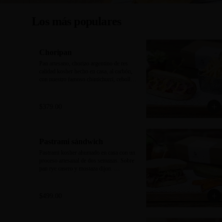
Los más populares
Choripan
Pan artesano, chorizo argentino de res 
calidad kosher hecho en casa, al carbón, 
con nuestro famoso chimichurri, cebolla 
encurtida, pimientos y mayonesa 
trufa/sriracha. Acompañado de papas a la 
francesa.
$379.00
Pastrami sándwich
Pastrami kosher ahumado en casa con un 
proceso artesanal de dos semanas. Sobre 
pan rye casero y mostaza dijon. 
Acompañado de new york pickle y 
camote rostizado.
$499.00