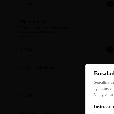
guacamole.
$299.00
Kippe de trigo
Orden de 4 piezas de kippe de trigo hecho 
en casa, acompañado de thine y 
guacamole.
$479.00
Salchichon kielbaza
Ensala
Sencilla y tr
aguacate, ce
Vinagreta ar
$359.00
Instruccion
Tazón de salmón a la