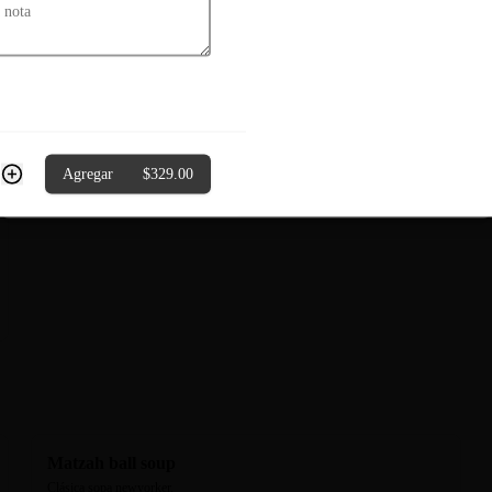
Atún sellado con pimienta. Aderezo 
tataki.
$349.00
¡Aprovecha, te regalamos el envío gratis esta semana!
Agregar
$329.00
Ok
Matzah ball soup
Clásica sopa newyorker.