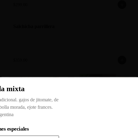
$299.00
Salchicha parrillera
$359.00
Tazón de atún
da mixta
Arroz gohan, masago, atún aleta azul, 
Clo
rábano, limón, ajonjolí, nori, aguacate, 
sriracha mayo.
adicional. gajos de jitomate, de
bolla morada, ejote frances.
gentina
$489.00
es especiales
Tuna tataki