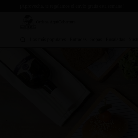
¡Aprovecha, te regalamos el envío gratis esta semana!
Ordena Aquí
Cobertura
Los más populares
Entradas
Sopas
Ensaladas
Sush