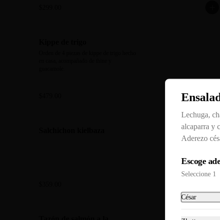
guacamole.
$299.00
Kippe de trigo
Orden de 4 piezas de kippe de trigo hecho 
en casa, acompañado de thine y 
guacamole.
Ensalad
$479.00
Lechuga, cha
alcaparra y 
Salchichon kielbaza
Aderezo césa
Escoge ade
Seleccione 1
$359.00
César
Tazón de salmón a la