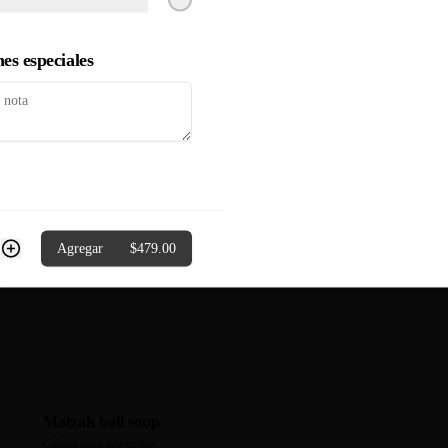
Atún sellado con pimienta. Aderezo 
tataki.
es especiales
$349.00
¡Aprovecha, te regalamos el envío gratis esta semana!
Ok
Agregar
$479.00
Matzah ball soup
Clásica sopa newyorker.