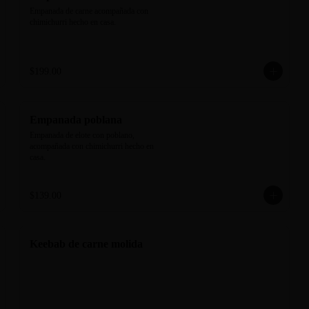
Empanada de carne acompañada con 
chimichurri hecho en casa.
$199.00
Empanada poblana
Empanada de elote con poblano, 
acompañada con chimichurri hecho en 
casa.
$139.00
Keebab de carne molida