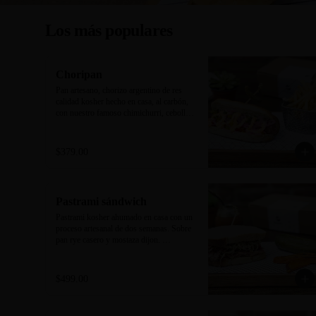
Los más populares
Choripan
Pan artesano, chorizo argentino de res 
calidad kosher hecho en casa, al carbón, 
con nuestro famoso chimichurri, cebolla 
encurtida, pimientos y mayonesa 
trufa/sriracha. Acompañado de papas a la 
francesa.
$379.00
Pastrami sándwich
Pastrami kosher ahumado en casa con un 
proceso artesanal de dos semanas. Sobre 
pan rye casero y mostaza dijon. 
Acompañado de new york pickle y 
camote rostizado.
$499.00