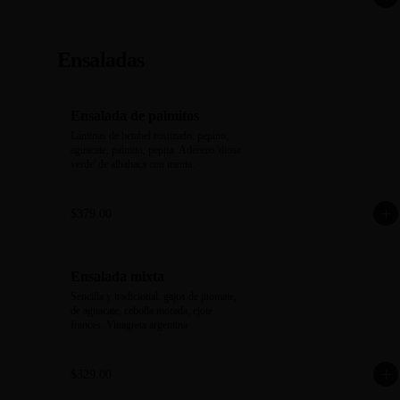
Ensaladas
Ensalada de palmitos
Láminas de betabel rostizado, pepino, 
aguacate, palmito, pepita. Aderezo 'diosa 
verde' de albahaca con menta.
$379.00
Ensalada mixta
Sencilla y tradicional. gajos de jitomate, 
de aguacate, cebolla morada, ejote 
frances. Vinagreta argentina
$329.00