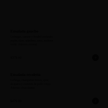
Ensalada gaucho
Lechugas, camote y betabel rostizado, 
pepita, ejote, arándano, nuez, aceituna 
verde. Aderezo oriental.
$379.00
Ensalada recoletta
Lechuga, champiñón fresco, ejote, 
alcaparra y crotones de pollo crispy. 
Aderezo césar/zhattar.
$479.00