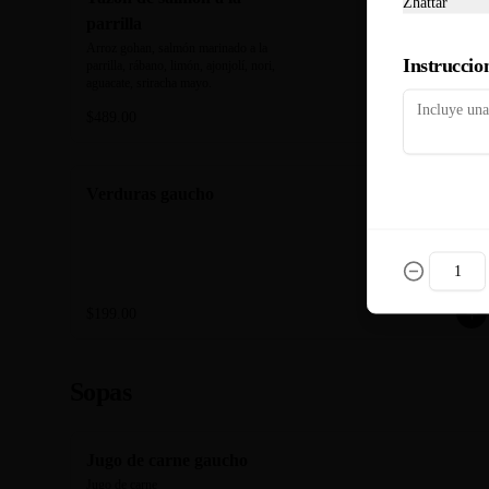
Zhattar
parrilla
Arroz gohan, salmón marinado a la 
Instruccion
parrilla, rábano, limón, ajonjolí, nori, 
aguacate, sriracha mayo.
$489.00
Verduras gaucho
$199.00
Sopas
Jugo de carne gaucho
Jugo de carne