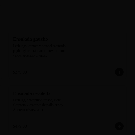
Ensalada gaucho
Lechugas, camote y betabel rostizado, 
pepita, ejote, arándano, nuez, aceituna 
verde. Aderezo oriental.
$379.00
Ensalada recoletta
Lechuga, champiñón fresco, ejote, 
alcaparra y crotones de pollo crispy. 
Aderezo césar/zhattar.
$479.00