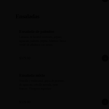
Ensaladas
Ensalada de palmitos
Láminas de betabel rostizado, pepino, 
aguacate, palmito, pepita. Aderezo 'diosa 
verde' de albahaca con menta.
$379.00
Ensalada mixta
Sencilla y tradicional. gajos de jitomate, 
de aguacate, cebolla morada, ejote 
frances. Vinagreta argentina
$329.00