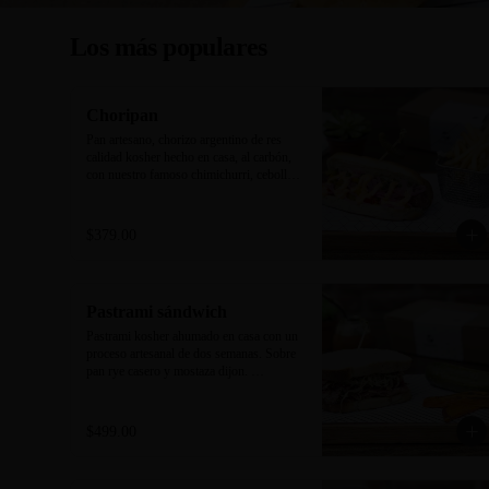
Los más populares
Choripan
Pan artesano, chorizo argentino de res 
calidad kosher hecho en casa, al carbón, 
con nuestro famoso chimichurri, cebolla 
encurtida, pimientos y mayonesa 
trufa/sriracha. Acompañado de papas a la 
francesa.
$379.00
Pastrami sándwich
Pastrami kosher ahumado en casa con un 
proceso artesanal de dos semanas. Sobre 
pan rye casero y mostaza dijon. 
Acompañado de new york pickle y 
camote rostizado.
$499.00