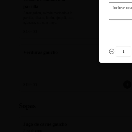
parrilla
Arroz gohan, salmón marinado a la 
parrilla, rábano, limón, ajonjolí, nori, 
aguacate, sriracha mayo.
$489.00
Verduras gaucho
$199.00
Sopas
Jugo de carne gaucho
Jugo de carne