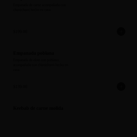
Empanada de carne acompañada con 
chimichurri hecho en casa.
$199.00
Empanada poblana
Empanada de elote con poblano, 
acompañada con chimichurri hecho en 
casa.
$139.00
Keebab de carne molida