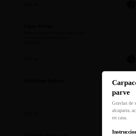
guacamole.
$299.00
Kippe de trigo
Orden de 4 piezas de kippe de trigo hecho 
en casa, acompañado de thine y 
guacamole.
$479.00
Salchichon kielbaza
Carpac
parve
Gravlax de 
alcaparra, ac
$359.00
en casa.
Instruccion
Tazón de salmón a la