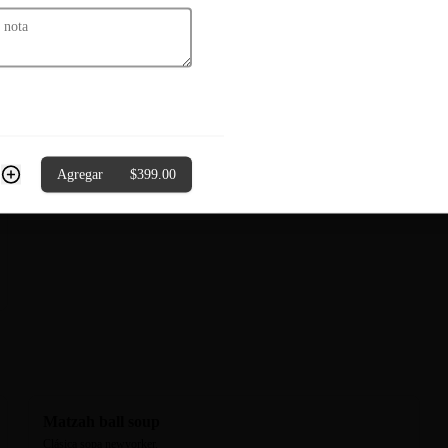
Atún sellado con pimienta. Aderezo 
tataki.
$349.00
¡Aprovecha, te regalamos el envío gratis esta semana!
Ok
Agregar
$399.00
Matzah ball soup
Clásica sopa newyorker.