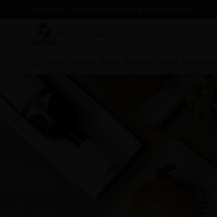
¡Aprovecha, te regalamos el envío gratis esta semana!
Ordena Aquí
Cobertura
Los más populares
Entradas
Sopas
Ensaladas
Sushi
Sándwiche