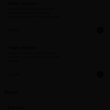
Turkey sándwich
Sandwich de pechuga de pavo importada 
calidad kosher, rebanado al momento. 
Acompañado de pickle. Sobre pan de centeno 
negro horneado en casa.
$499.00
Veggie sandwich
Laminas de verduras a la parrilla, hummus 
hecho en casa, pesto hecho en casa y jitomate 
rostizado
$279.00
Tacos
Fish tacos