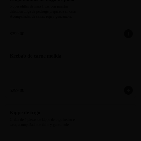
5 quesadillas de maíz fritas con nuestra 
deliciosa tinga de pechuga preparada en casa. 
Acompañadas de salsas roja y guacamole.
$299.00
Keebab de carne molida
$299.00
Kippe de trigo
Orden de 4 piezas de kippe de trigo hecho en 
casa, acompañado de thine y guacamole.