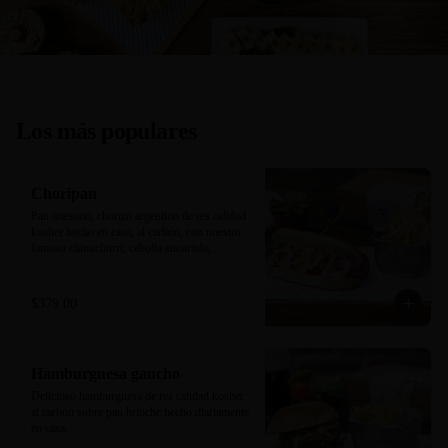
Los más populares
Choripan
Pan artesano, chorizo argentino de res calidad 
kosher hecho en casa, al carbón, con nuestro 
famoso chimichurri, cebolla encurtida, 
pimientos y mayonesa trufa/sriracha. 
Acompañado de papas a la francesa.
$379.00
Hamburguesa gaucho
Delicioso hamburguesa de res calidad kosher 
al carbón sobre pan brioche hecho diariamente 
en casa.