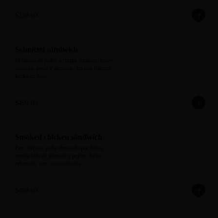
$239.00
Schnitzel sándwich
Milanesa de pollo, lechuga, jitomate, mayo 
sriracha, pesto y aguacate. En pan baguete 
hecho en casa.
$499.00
Smoked chicken sándwich
Pan chapata, pollo ahumado por horas, 
mermelada de jitomate y pepino fresco 
rebanado, con mayo sriracha
$499.00