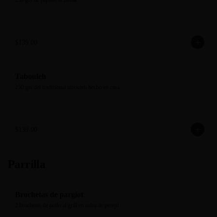
250 grs de papitas al zathar
$139.00
Tabouleh
250 grs del tradicional tabouleh hecho en casa
$139.00
Parrilla
Brochetas de pargiot
2 brochetas de pollo al grill en salsa de perejil