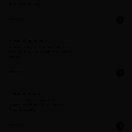
de albahaca con menta.
$379.00
Ensalada gaucho
Lechugas, camote y betabel rostizado, pepita, 
ejote, arándano, nuez, aceituna verde. Aderezo 
oriental.
$379.00
Ensalada mixta
Sencilla y tradicional. gajos de jitomate, de 
aguacate, cebolla morada, ejote frances. 
Vinagreta argentina
$329.00