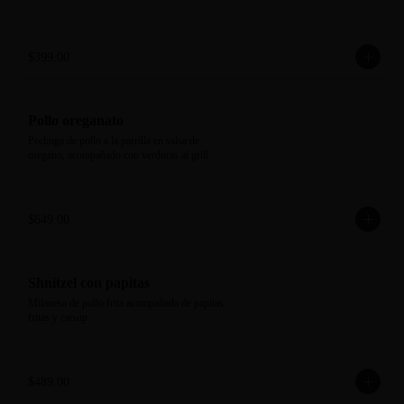
$399.00
Pollo oreganato
Pechuga de pollo a la parrilla en salsa de 
oregano, acompañado con verduras al grill
$649.00
Shnitzel con papitas
Milanesa de pollo frita acompañada de papitas 
fritas y catsup
$489.00