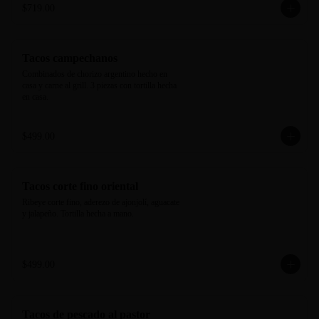
$719.00
Tacos campechanos
Combinados de chorizo argentino hecho en 
casa y carne al grill. 3 piezas con tortilla hecha 
en casa.
$499.00
Tacos corte fino oriental
Ribeye corte fino, aderezo de ajonjolí, aguacate 
y jalapeño. Tortilla hecha a mano.
$499.00
Tacos de pescado al pastor