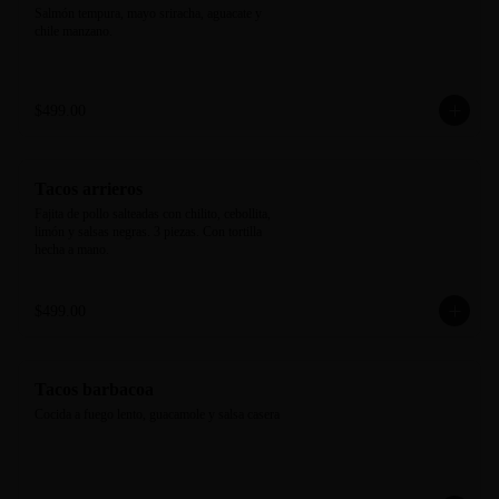
Salmón tempura, mayo sriracha, aguacate y 
chile manzano.
$499.00
Tacos arrieros
Fajita de pollo salteadas con chilito, cebollita, 
limón y salsas negras. 3 piezas. Con tortilla 
hecha a mano.
$499.00
Tacos barbacoa
Cocida a fuego lento, guacamole y salsa casera