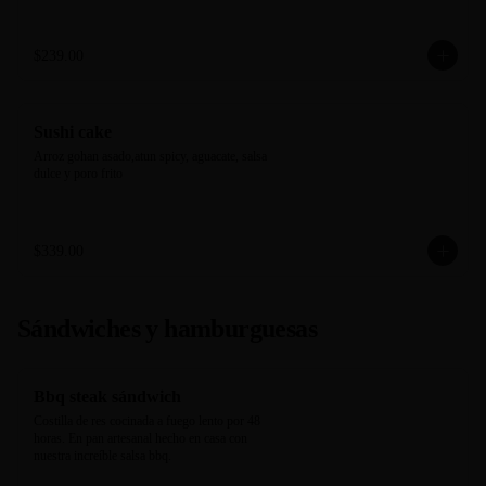
$239.00
Sushi cake
Arroz gohan asado,atun spicy, aguacate, salsa 
dulce y poro frito
$339.00
Sándwiches y hamburguesas
Bbq steak sándwich
Costilla de res cocinada a fuego lento por 48 
horas. En pan artesanal hecho en casa con 
nuestra increíble salsa bbq.