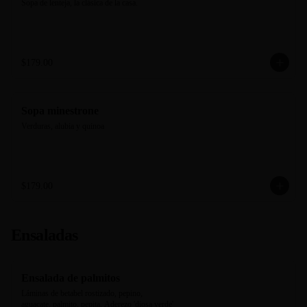
Sopa de lenteja, la clásica de la casa.
$179.00
Sopa minestrone
Verduras, alubia y quinoa
$179.00
Ensaladas
Ensalada de palmitos
Láminas de betabel rostizado, pepino, 
aguacate, palmito, pepita. Aderezo 'diosa verde' 