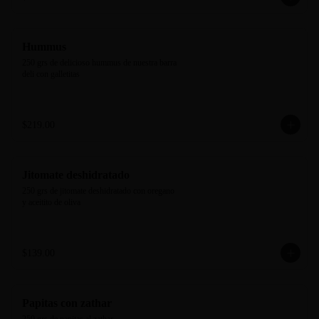
Hummus
250 grs de delicioso hummus de nuestra barra 
deli con galletitas
$219.00
Jitomate deshidratado
250 grs de jitomate deshidratado con oregano 
y aceitito de oliva
$139.00
Papitas con zathar