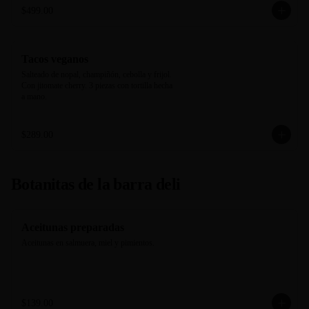
$499.00
Tacos veganos
Salteado de nopal, champiñón, cebolla y frijol. 
Con jitomate cherry. 3 piezas con tortilla hecha 
a mano.
$289.00
Botanitas de la barra deli
Aceitunas preparadas
Aceitunas en salmuera, miel y pimientos.
$139.00