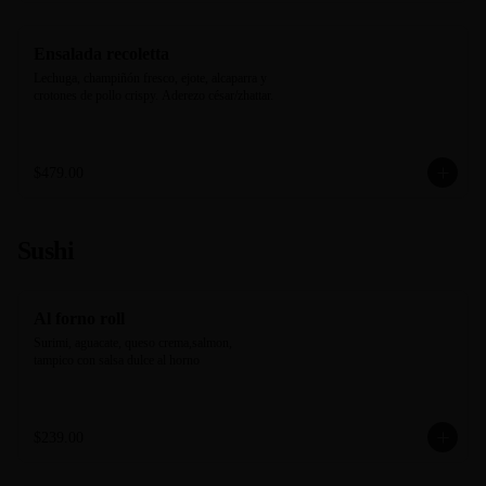
Ensalada recoletta
Lechuga, champiñón fresco, ejote, alcaparra y 
crotones de pollo crispy. Aderezo césar/zhattar.
$479.00
Sushi
Al forno roll
Surimi, aguacate, queso crema,salmon, 
tampico con salsa dulce al horno
$239.00