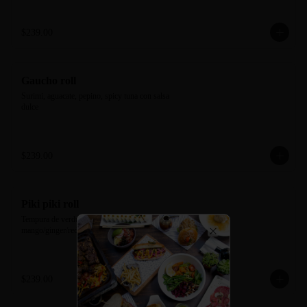
$239.00
Gaucho roll
Surimi, aguacate, pepino, spicy tuna con salsa 
dulce
$239.00
Piki piki roll
Tempura de verdura, tampico de la casa. Salsa 
mango/ginger/redpepper.
Close
$239.00