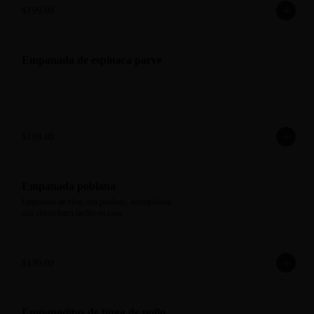
$199.00
Empanada de espinaca parve
$199.00
Empanada poblana
Empanada de elote con poblano, acompañada 
con chimichurri hecho en casa.
$139.00
Empanaditas de tinga de pollo