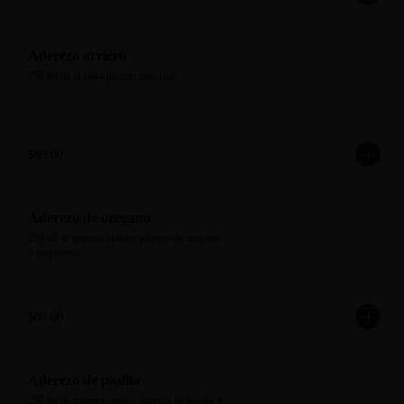
Aderezo arriero
250 ml de la salsa picante mas rica!
$89.00
Aderezo de oregano
250 ml de nuestro clasico aderezo de oregano 
y mayonesa
$89.00
Aderezo de pasilla
250 ml de nuestro clasico aderezo de pasilla y 