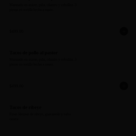
Marinado en axiote, piña, cilantro y cebollita. 3 
piezas en tortilla hecha a mano.
$499.00
Tacos de pollo al pastor
Marinado en axiote, piña, cilantro y cebollita. 3 
piezas en tortilla hecha a mano.
$499.00
Tacos de ribeye
Finas láminas de ribeye, guacamole y salsa 
casera