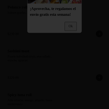
Polanco roll
¡Aprovecha, te regalamos el
Salmon gravlax, aguacate y pepino
envío gratis esta semana!
Ok
$239.00
Sashimi toast
Pizzeta individual crispy, atun sellado , 
sriracha, aguacate
$329.00
Spicy tuna roll
Atún sriracha, masago, jalapeño, limón 
mediterráneo.