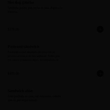
Hot dog gaucho
Salchicha jumbo, pan hecho en casa. Papas a la 
francesa.
$379.00
Pastrami sándwich
Pastrami kosher ahumado en casa con un 
proceso artesanal de dos semanas. Sobre pan 
rye casero y mostaza dijon. Acompañado de 
new york pickle y camote rostizado.
$499.00
Sandwich atún
Atún pochado en casa, con mayonesa, cebolla, 
apio en pan negro tostado