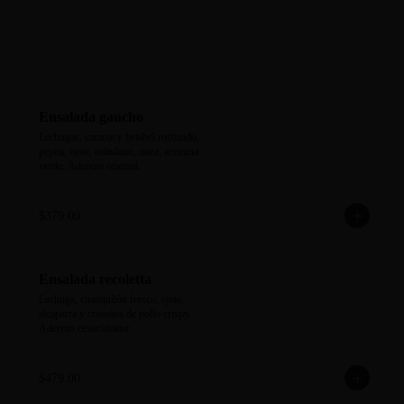
Ensalada gaucho
Lechugas, camote y betabel rostizado, 
pepita, ejote, arándano, nuez, aceituna 
verde. Aderezo oriental.
$379.00
Ensalada recoletta
Lechuga, champiñón fresco, ejote, 
alcaparra y crotones de pollo crispy. 
Aderezo césar/zhattar.
$479.00