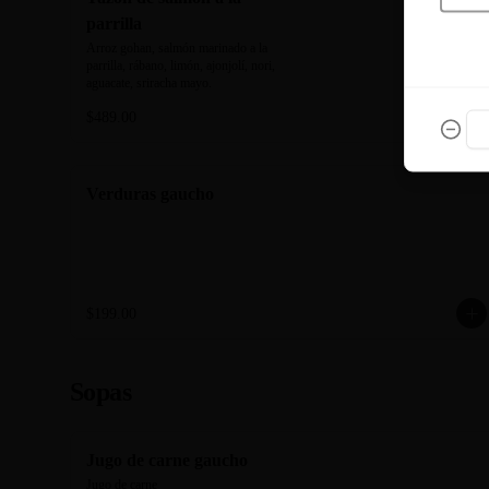
parrilla
Arroz gohan, salmón marinado a la 
parrilla, rábano, limón, ajonjolí, nori, 
aguacate, sriracha mayo.
$489.00
Verduras gaucho
$199.00
Sopas
Jugo de carne gaucho
Jugo de carne