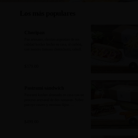
Los más populares
Choripan
Pan artesano, chorizo argentino de res 
calidad kosher hecho en casa, al carbón, 
con nuestro famoso chimichurri, cebolla 
encurtida, pimientos y mayonesa 
trufa/sriracha. Acompañado de papas a la 
francesa.
$379.00
Pastrami sándwich
Pastrami kosher ahumado en casa con un 
proceso artesanal de dos semanas. Sobre 
pan rye casero y mostaza dijon. 
Acompañado de new york pickle y 
camote rostizado.
$499.00