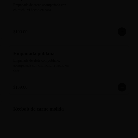
Empanada de carne acompañada con 
chimichurri hecho en casa.
$199.00
Empanada poblana
Empanada de elote con poblano, 
acompañada con chimichurri hecho en 
casa.
$139.00
Keebab de carne molida