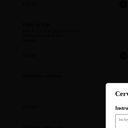
guacamole.
$299.00
Kippe de trigo
Orden de 4 piezas de kippe de trigo hecho 
en casa, acompañado de thine y 
guacamole.
$479.00
Salchichon kielbaza
Cerv
Instru
$359.00
Tazón de salmón a la