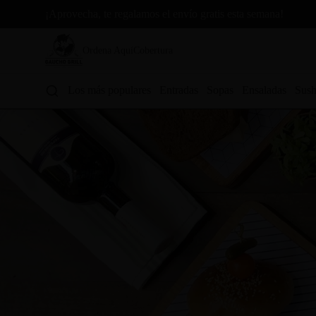
¡Aprovecha, te regalamos el envío gratis esta semana!
Ordena Aquí
Cobertura
Los más populares
Entradas
Sopas
Ensaladas
Sush