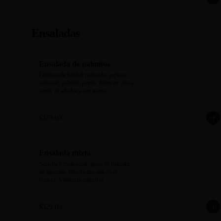
Ensaladas
Ensalada de palmitos
Láminas de betabel rostizado, pepino, 
aguacate, palmito, pepita. Aderezo 'diosa 
verde' de albahaca con menta.
$379.00
Ensalada mixta
Sencilla y tradicional. gajos de jitomate, 
de aguacate, cebolla morada, ejote 
frances. Vinagreta argentina
$329.00