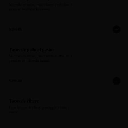
Marinado en axiote, piña, cilantro y cebollita. 3 
piezas en tortilla hecha a mano.
$499.00
Tacos de pollo al pastor
Marinado en axiote, piña, cilantro y cebollita. 3 
piezas en tortilla hecha a mano.
$499.00
Tacos de ribeye
Finas láminas de ribeye, guacamole y salsa 
casera