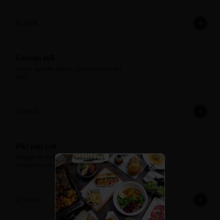
$239.00
Gaucho roll
Surimi, aguacate, pepino, spicy tuna con salsa 
dulce
$239.00
Piki piki roll
Tempura de verdura, tampico de la casa. Salsa 
mango/ginger/redpepper.
Close
$239.00