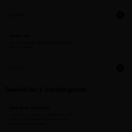
$239.00
Sushi cake
Arroz gohan asado,atun spicy, aguacate, salsa 
dulce y poro frito
$339.00
Sándwiches y hamburguesas
Bbq steak sándwich
Costilla de res cocinada a fuego lento por 48 
horas. En pan artesanal hecho en casa con 
nuestra increíble salsa bbq.