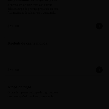
5 quesadillas de maíz fritas con nuestra 
deliciosa tinga de pechuga preparada en casa. 
Acompañadas de salsas roja y guacamole.
$299.00
Keebab de carne molida
$299.00
Kippe de trigo
Orden de 4 piezas de kippe de trigo hecho en 
casa, acompañado de thine y guacamole.