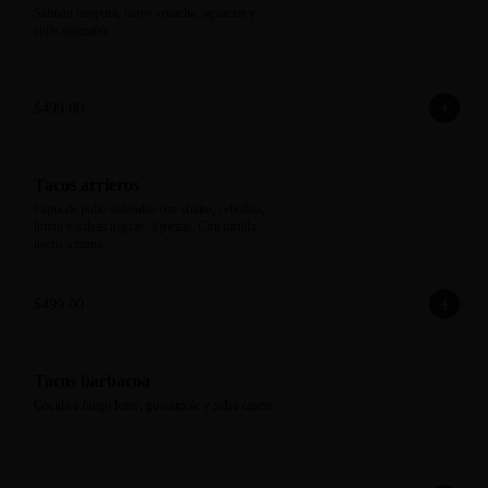
Salmón tempura, mayo sriracha, aguacate y 
chile manzano.
$499.00
Tacos arrieros
Fajita de pollo salteadas con chilito, cebollita, 
limón y salsas negras. 3 piezas. Con tortilla 
hecha a mano.
$499.00
Tacos barbacoa
Cocida a fuego lento, guacamole y salsa casera