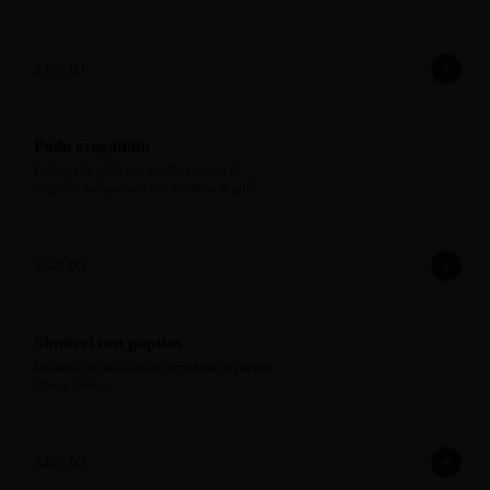
$399.00
Pollo oreganato
Pechuga de pollo a la parrilla en salsa de 
oregano, acompañado con verduras al grill
$649.00
Shnitzel con papitas
Milanesa de pollo frita acompañada de papitas 
fritas y catsup
$489.00