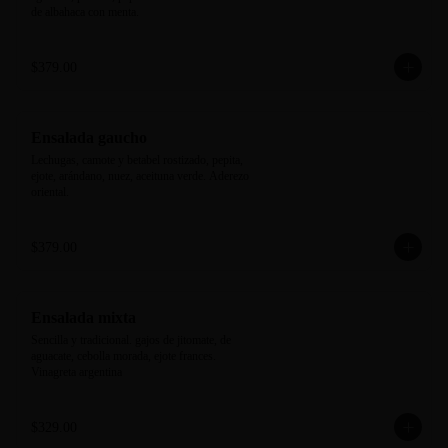
de albahaca con menta.
$379.00
Ensalada gaucho
Lechugas, camote y betabel rostizado, pepita, 
ejote, arándano, nuez, aceituna verde. Aderezo 
oriental.
$379.00
Ensalada mixta
Sencilla y tradicional. gajos de jitomate, de 
aguacate, cebolla morada, ejote frances. 
Vinagreta argentina
$329.00