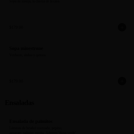
Sopa de lenteja, la clásica de la casa.
$179.00
Sopa minestrone
Verduras, alubia y quinoa
$179.00
Ensaladas
Ensalada de palmitos
Láminas de betabel rostizado, pepino, 
aguacate, palmito, pepita. Aderezo 'diosa verde' 