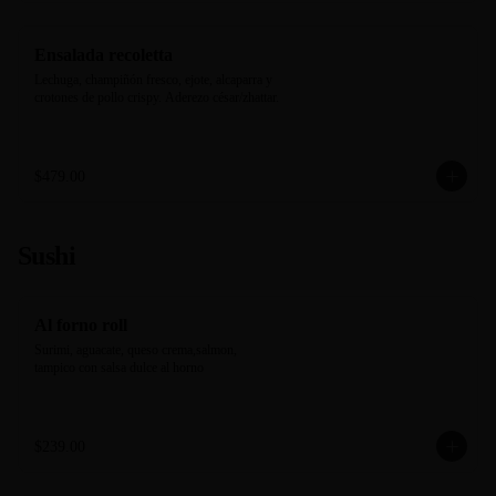
Ensalada recoletta
Lechuga, champiñón fresco, ejote, alcaparra y 
crotones de pollo crispy. Aderezo césar/zhattar.
$479.00
Sushi
Al forno roll
Surimi, aguacate, queso crema,salmon, 
tampico con salsa dulce al horno
$239.00