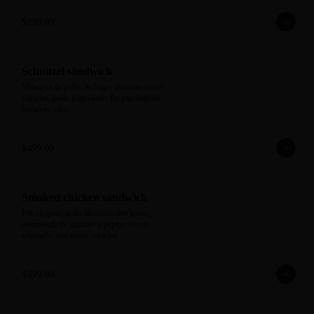
$239.00
Schnitzel sándwich
Milanesa de pollo, lechuga, jitomate, mayo 
sriracha, pesto y aguacate. En pan baguete 
hecho en casa.
$499.00
Smoked chicken sándwich
Pan chapata, pollo ahumado por horas, 
mermelada de jitomate y pepino fresco 
rebanado, con mayo sriracha
$499.00