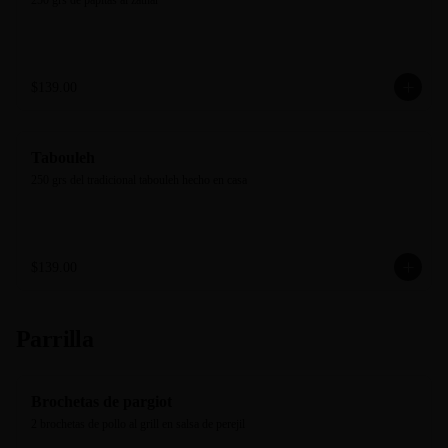
250 grs de papitas al zathar
$139.00
Tabouleh
250 grs del tradicional tabouleh hecho en casa
$139.00
Parrilla
Brochetas de pargiot
2 brochetas de pollo al grill en salsa de perejil