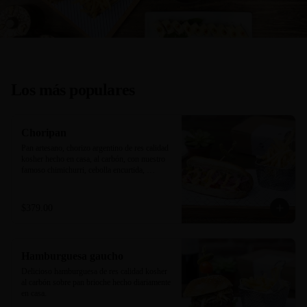
Los más populares
Choripan
Pan artesano, chorizo argentino de res calidad 
kosher hecho en casa, al carbón, con nuestro 
famoso chimichurri, cebolla encurtida, 
pimientos y mayonesa trufa/sriracha. 
Acompañado de papas a la francesa.
$379.00
Hamburguesa gaucho
Delicioso hamburguesa de res calidad kosher 
al carbón sobre pan brioche hecho diariamente 
en casa.