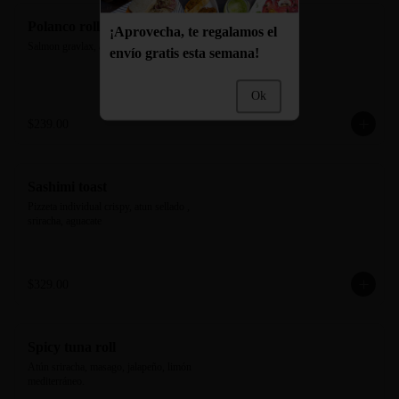
Polanco roll
¡Aprovecha, te regalamos el
Salmon gravlax, aguacate y pepino
envío gratis esta semana!
Ok
$239.00
Sashimi toast
Pizzeta individual crispy, atun sellado , 
sriracha, aguacate
$329.00
Spicy tuna roll
Atún sriracha, masago, jalapeño, limón 
mediterráneo.