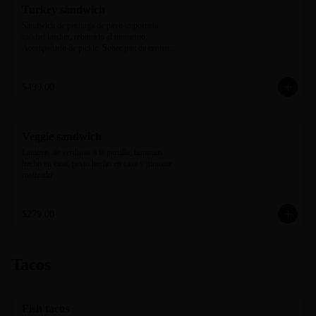
Turkey sándwich
Sandwich de pechuga de pavo importada 
calidad kosher, rebanado al momento. 
Acompañado de pickle. Sobre pan de centeno 
negro horneado en casa.
$499.00
Veggie sandwich
Laminas de verduras a la parrilla, hummus 
hecho en casa, pesto hecho en casa y jitomate 
rostizado
$279.00
Tacos
Fish tacos