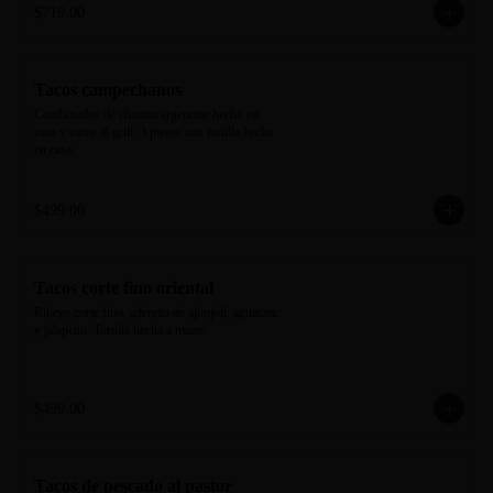
$719.00
Tacos campechanos
Combinados de chorizo argentino hecho en 
casa y carne al grill. 3 piezas con tortilla hecha 
en casa.
$499.00
Tacos corte fino oriental
Ribeye corte fino, aderezo de ajonjolí, aguacate 
y jalapeño. Tortilla hecha a mano.
$499.00
Tacos de pescado al pastor