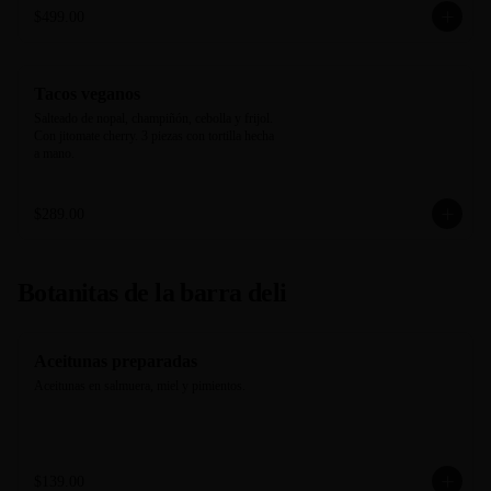
$499.00
Tacos veganos
Salteado de nopal, champiñón, cebolla y frijol. 
Con jitomate cherry. 3 piezas con tortilla hecha 
a mano.
$289.00
Botanitas de la barra deli
Aceitunas preparadas
Aceitunas en salmuera, miel y pimientos.
$139.00