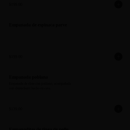
$199.00
Empanada de espinaca parve
$199.00
Empanada poblana
Empanada de elote con poblano, acompañada 
con chimichurri hecho en casa.
$139.00
Empanaditas de tinga de pollo