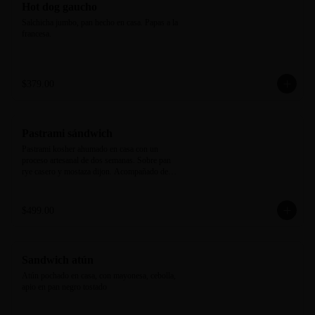
Hot dog gaucho
Salchicha jumbo, pan hecho en casa. Papas a la 
francesa.
$379.00
Pastrami sándwich
Pastrami kosher ahumado en casa con un 
proceso artesanal de dos semanas. Sobre pan 
rye casero y mostaza dijon. Acompañado de 
new york pickle y camote rostizado.
$499.00
Sandwich atún
Atún pochado en casa, con mayonesa, cebolla, 
apio en pan negro tostado